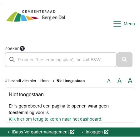
Ga naar de inhoud van deze pagina
Ga naar het zoeken
Ga naar het menu
Menu
Zoeken
A
A
A
U bevindt zich hier:
Home
Niet toegestaan
Niet toegestaan
Er is geprobeerd een pagina te openen waar geen
toestemming voor is.
Klik hier om terug te keren naar het dashboard.
iBabs Vergadermanagement
Inloggen