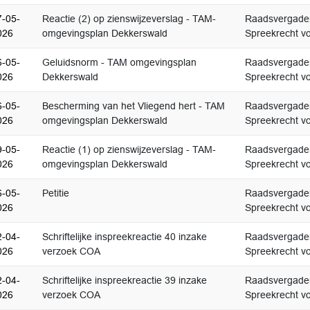
7-05-
Reactie (2) op zienswijzeverslag - TAM-
Raadsvergader
026
omgevingsplan Dekkerswald
Spreekrecht vo
6-05-
Geluidsnorm - TAM omgevingsplan
Raadsvergader
026
Dekkerswald
Spreekrecht vo
6-05-
Bescherming van het Vliegend hert - TAM
Raadsvergader
026
omgevingsplan Dekkerswald
Spreekrecht vo
9-05-
Reactie (1) op zienswijzeverslag - TAM-
Raadsvergader
026
omgevingsplan Dekkerswald
Spreekrecht vo
6-05-
Petitie
Raadsvergader
026
Spreekrecht vo
2-04-
Schriftelijke inspreekreactie 40 inzake
Raadsvergader
026
verzoek COA
Spreekrecht vo
2-04-
Schriftelijke inspreekreactie 39 inzake
Raadsvergader
026
verzoek COA
Spreekrecht vo