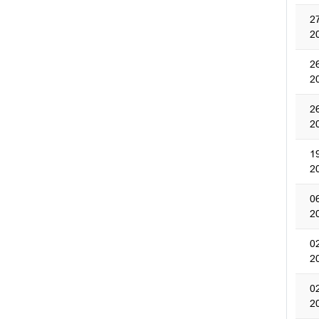
2
2
2
2
2
2
1
2
0
2
0
2
0
2