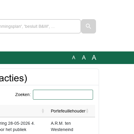
A
A
A
acties)
Zoeken:
Portefeuillehouder
ing 28-05-2026 4.
A.R.M. ten
or het publiek
Westeneind