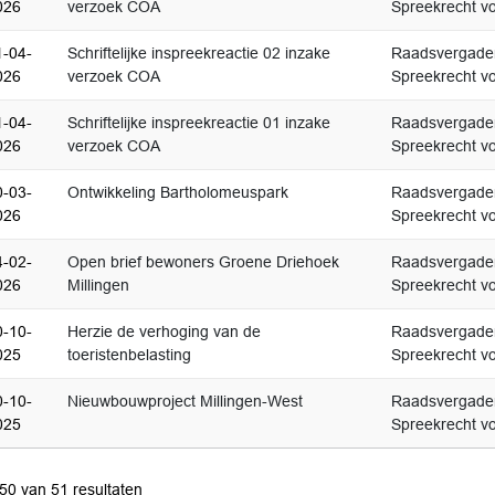
026
verzoek COA
Spreekrecht vo
1-04-
Schriftelijke inspreekreactie 02 inzake
Raadsvergader
026
verzoek COA
Spreekrecht vo
1-04-
Schriftelijke inspreekreactie 01 inzake
Raadsvergader
026
verzoek COA
Spreekrecht vo
0-03-
Ontwikkeling Bartholomeuspark
Raadsvergader
026
Spreekrecht vo
4-02-
Open brief bewoners Groene Driehoek
Raadsvergader
026
Millingen
Spreekrecht vo
0-10-
Herzie de verhoging van de
Raadsvergader
025
toeristenbelasting
Spreekrecht vo
0-10-
Nieuwbouwproject Millingen-West
Raadsvergader
025
Spreekrecht vo
 50 van 51 resultaten