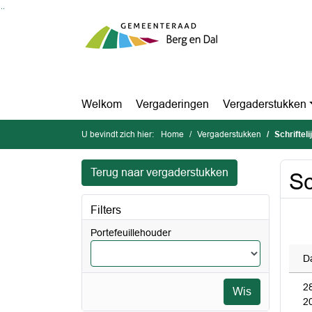
Ga naar de inhoud van deze pagina
Ga naar het zoeken
Ga naar het menu
Welkom
Vergaderingen
Vergaderstukken
U bevindt zich hier:
Home
Vergaderstukken
Schriftel
Terug naar vergaderstukken
Sc
Filters
Portefeuillehouder
D
2
Wis
2