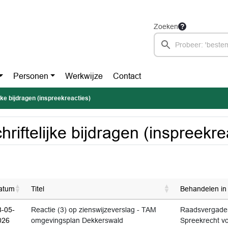
Zoeken
Personen
Werkwijze
Contact
ijke bijdragen (inspreekreacties)
hriftelijke bijdragen (inspreekre
atum
Titel
Behandelen in
8-05-
Reactie (3) op zienswijzeverslag - TAM
Raadsvergader
026
omgevingsplan Dekkerswald
Spreekrecht vo