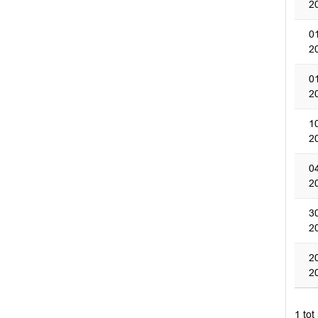
2
0
2
0
2
1
2
0
2
3
2
2
2
1 tot