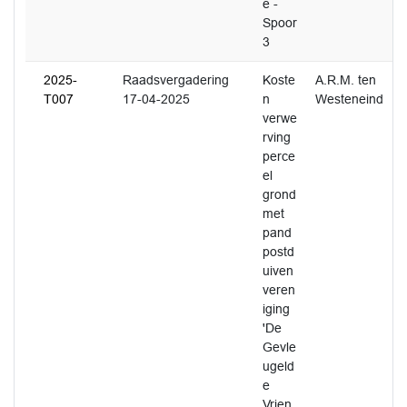
e -
Spoor
3
2025-
Raadsvergadering
Koste
A.R.M. ten
T007
17-04-2025
n
Westeneind
verwe
rving
perce
el
grond
met
pand
postd
uiven
veren
iging
'De
Gevle
ugeld
e
Vrien