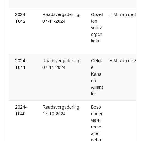
2024-
Raadsvergadering
Opzet
E.M. van de Sc
T042
07-11-2024
ten
voorz
orgcir
kels
2024-
Raadsvergadering
Gelijk
E.M. van de Sc
T041
07-11-2024
e
Kans
en
Alliant
ie
2024-
Raadsvergadering
Bosb
T040
17-10-2024
eheer
visie -
recre
atief
gebru