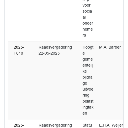
voor
socia
al
onder
neme
rs
2025-
Raadsvergadering
Hoogt
M.A. Barber
T010
22-05-2025
e
geme
entelij
ke
bijdra
ge
uitvoe
ring
belast
ingtak
en
2025-
Raadsvergadering
Statu
E.H.A. Weijers