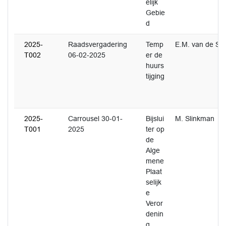
elijk
Gebie
d
2025-
Raadsvergadering
Temp
E.M. van de Sc
T002
06-02-2025
er de
huurs
tijging
2025-
Carrousel 30-01-
Bijslui
M. Slinkman
T001
2025
ter op
de
Alge
mene
Plaat
selijk
e
Veror
denin
g