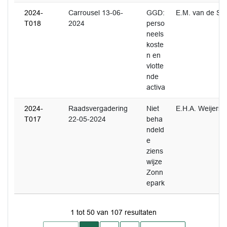
2024-
Carrousel 13-06-
GGD:
E.M. van de Sc
T018
2024
perso
neels
koste
n en
vlotte
nde
activa
2024-
Raadsvergadering
Niet
E.H.A. Weijers
T017
22-05-2024
beha
ndeld
e
ziens
wijze
Zonn
epark
1 tot 50 van 107 resultaten