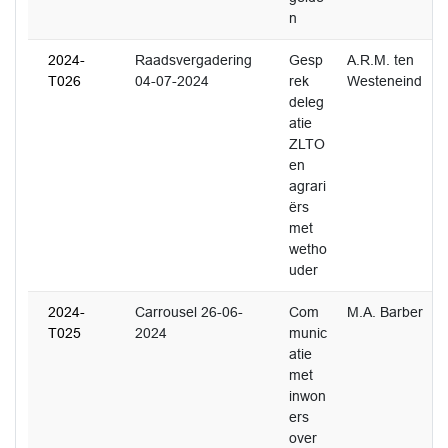
n
2024-
Raadsvergadering
Gesp
A.R.M. ten
T026
04-07-2024
rek
Westeneind
deleg
atie
ZLTO
en
agrari
ërs
met
wetho
uder
2024-
Carrousel 26-06-
Com
M.A. Barber
T025
2024
munic
atie
met
inwon
ers
over