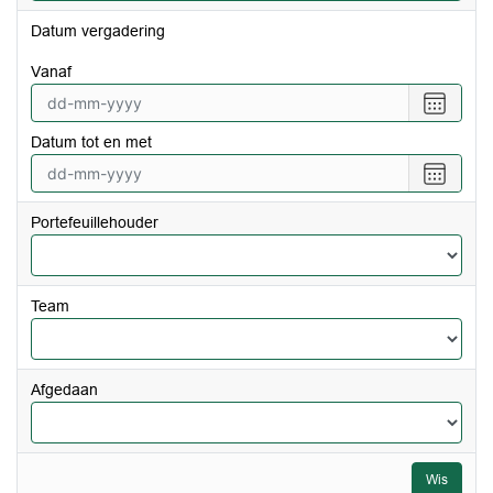
Datum vergadering
vanaf
Selecte
een
Datum tot en met
datum
vanaf
Selecte
een
datum
Portefeuillehouder
tot
en
met
Team
Afgedaan
Wis