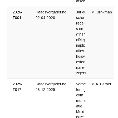
atsen
2026-
Raadsvergadering
Juridi
M. Slinkman
T001
02-04-2026
sche
regel
s en
(finan
ciële)
implic
aties
huisv
esten
narei
zigers
2025-
Raadsvergadering
Verbe
M.A. Barber
T017
18-12-2025
tering
com
munic
atie
Meld
punt