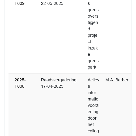
T009
22-05-2025
s
grens
overs
tijgen
d
proje
ct
inzak
e
grens
park
2025-
Raadsvergadering
Actiev
M.A. Barber
T008
17-04-2025
e
infor
matie
voorzi
ening
door
het
colleg