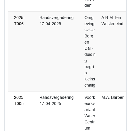
den'
2025-
Raadsvergadering
Omg
A.R.M. ten
T006
17-04-2025
eving
Westeneind
svisie
Berg
en
Dal -
duidin
g
begri
p
kleins
chalig
2025-
Raadsvergadering
Voork
M.A. Barber
T005
17-04-2025
eursv
ariant
Water
Centr
um