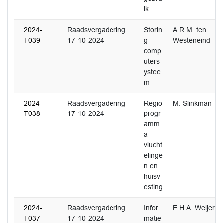
ik
2024-
Raadsvergadering
Storin
A.R.M. ten
T039
17-10-2024
g
Westeneind
comp
uters
ystee
m
2024-
Raadsvergadering
Regio
M. Slinkman
T038
17-10-2024
progr
amm
a
vlucht
elinge
n en
huisv
esting
2024-
Raadsvergadering
Infor
E.H.A. Weijers
T037
17-10-2024
matie