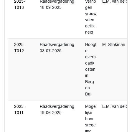
2025-
Raadsvergadering
Verho
E.M. van de Sc
T013
18-09-2025
gen
vrouw
vrien
delijk
heid
2025-
Raadsvergadering
Hoogt
M. Slinkman
T012
03-07-2025
e
overh
eadk
osten
in
Berg
en
Dal
2025-
Raadsvergadering
Moge
E.M. van de Sc
T011
19-06-2025
lijke
bonu
srege
ling