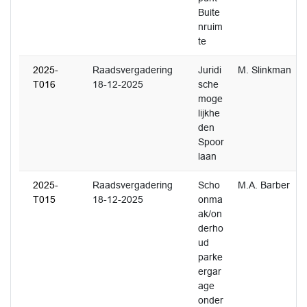
Buite
nruim
te
2025-
Raadsvergadering
Juridi
M. Slinkman
T016
18-12-2025
sche
moge
lijkhe
den
Spoor
laan
2025-
Raadsvergadering
Scho
M.A. Barber
T015
18-12-2025
onma
ak/on
derho
ud
parke
ergar
age
onder