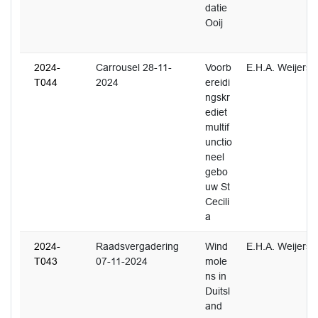
datie
Ooij
2024-
Carrousel 28-11-
Voorb
E.H.A. Weijers
T044
2024
ereidi
ngskr
ediet
multif
unctio
neel
gebo
uw St
Cecili
a
2024-
Raadsvergadering
Wind
E.H.A. Weijers
T043
07-11-2024
mole
ns in
Duitsl
and