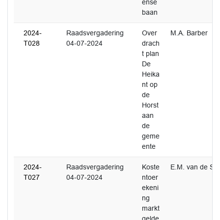
ense
baan
2024-
Raadsvergadering
Over
M.A. Barber
T028
04-07-2024
drach
t plan
De
Heika
nt op
de
Horst
aan
de
geme
ente
2024-
Raadsvergadering
Koste
E.M. van de Sc
T027
04-07-2024
ntoer
ekeni
ng
markt
gelde