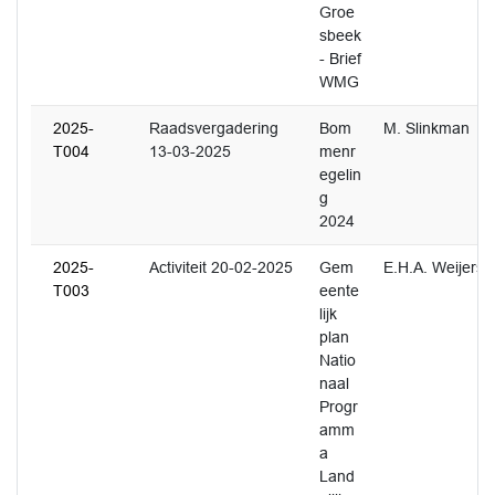
Groe
sbeek
- Brief
WMG
2025-
Raadsvergadering
Bom
M. Slinkman
T004
13-03-2025
menr
egelin
g
2024
2025-
Activiteit 20-02-2025
Gem
E.H.A. Weijers
T003
eente
lijk
plan
Natio
naal
Progr
amm
a
Land