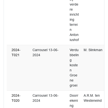
verde
re
inricht
ing
terrei
n
Anton
iushof
2024-
Carrousel 13-06-
Verdu
M. Slinkman
T021
2024
bbelin
g
koste
n
Groe
ne
groei
2024-
Carrousel 13-06-
Doorr
A.R.M. ten
T020
2024
ekeni
Westeneind
ng