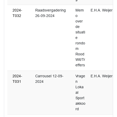
2024-
Raadsvergadering
Mem
E.H.A. Weijers
T032
26-09-2024
o
over
de
situati
e
rondo
m
Rood
Wit/Tr
effers
2024-
Carrousel 12-09-
Vrage
E.H.A. Weijers
T031
2024
n
Loka
al
Sport
akkoo
rd