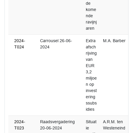
de
kome
nde
ravijnj
aren
2024-
Carrousel 26-06-
Extra
M.A. Barber
T024
2024
afsch
rijving
van
EUR
3,2
miljoe
n op
invest
ering
ssubs
idies
2024-
Raadsvergadering
Situat
A.R.M. ten
T023
20-06-2024
ie
Westeneind