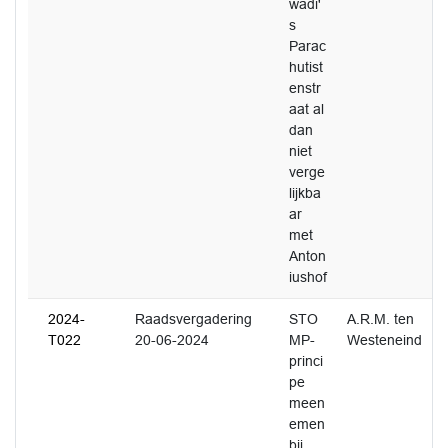
wadi'
s
Parac
hutist
enstr
aat al
dan
niet
verge
lijkba
ar
met
Anton
iushof
2024-
Raadsvergadering
STO
A.R.M. ten
T022
20-06-2024
MP-
Westeneind
princi
pe
meen
emen
bij