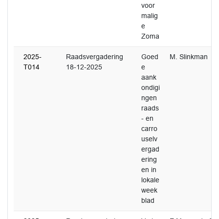
voor
malig
e
Zoma
2025-
Raadsvergadering
Goed
M. Slinkman
T014
18-12-2025
e
aank
ondigi
ngen
raads
- en
carro
uselv
ergad
ering
en in
lokale
week
blad