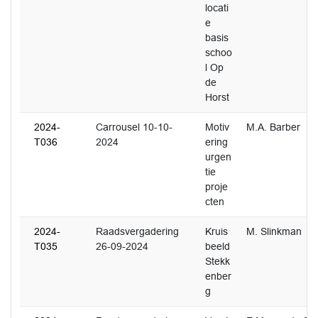
locati
e
basis
schoo
l Op
de
Horst
2024-
Carrousel 10-10-
Motiv
M.A. Barber
T036
2024
ering
urgen
tie
proje
cten
2024-
Raadsvergadering
Kruis
M. Slinkman
T035
26-09-2024
beeld
Stekk
enber
g