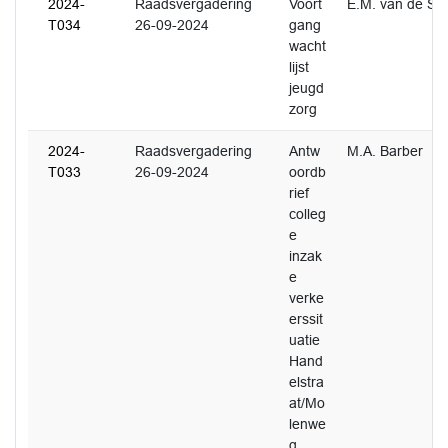
2024-
Raadsvergadering
Voort
E.M. van de Sc
T034
26-09-2024
gang
wacht
lijst
jeugd
zorg
2024-
Raadsvergadering
Antw
M.A. Barber
T033
26-09-2024
oordb
rief
colleg
e
inzak
e
verke
erssit
uatie
Hand
elstra
at/Mo
lenwe
g