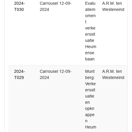
2024-
Carrousel 12-09-
Evalu
A.R.M. ten
T030
2024
atiem
Westeneind
omen
t
verke
erssit
uatie
Heum
ense
baan
2024-
Carrousel 12-09-
Munt
A.R.M. ten
T029
2024
berg:
Westeneind
Verke
erssit
uatie
en
opkn
appe
n
Heum