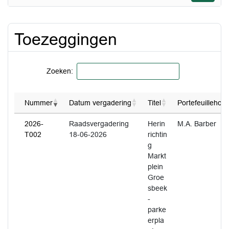
Toezeggingen
Zoeken:
Nummer
Datum vergadering
Titel
Portefeuillehou
2026-
Raadsvergadering
Herin
M.A. Barber
T002
18-06-2026
richtin
g
Markt
plein
Groe
sbeek
-
parke
erpla