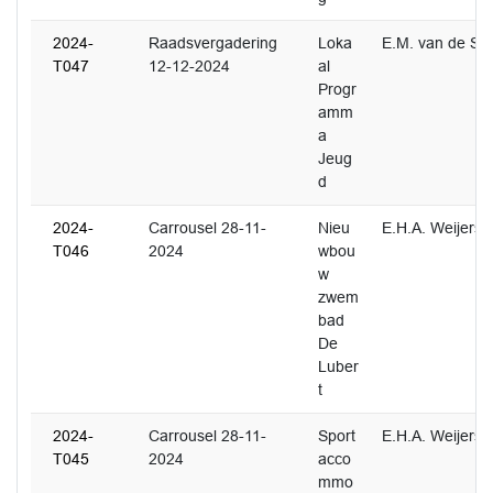
2024-
Raadsvergadering
Loka
E.M. van de Sc
T047
12-12-2024
al
Progr
amm
a
Jeug
d
2024-
Carrousel 28-11-
Nieu
E.H.A. Weijers
T046
2024
wbou
w
zwem
bad
De
Luber
t
2024-
Carrousel 28-11-
Sport
E.H.A. Weijers
T045
2024
acco
mmo