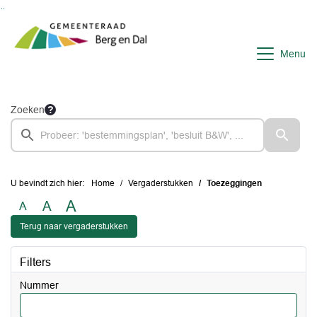
Ga naar de inhoud van deze pagina
Ga naar het zoeken
Ga naar het menu
Menu
Zoeken
U bevindt zich hier:
Home
Vergaderstukken
Toezeggingen
A
A
A
Terug naar vergaderstukken
Filters
Nummer