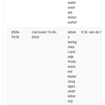
water
overl
ast
Anton
iushof
2024-
Carrousel 13-06-
Advie
E.M. van de Sc
T019
2024
s
werkg
roep
Land
elijk
Profe
ssion
eel
Kader
Jeug
dgez
ondh
eidsz
org