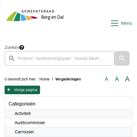
Ga naar de inhoud van deze pagina
Ga naar het zoeken
Ga naar het menu
Menu
Zoeken
A
A
A
U bevindt zich hier:
Home
Vergaderingen
Vorige pagina
Categorieën
Activiteit
Auditcommissie
Carrousel