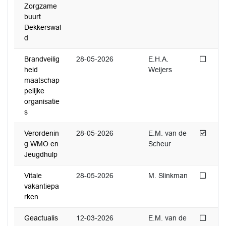
Zorgzame
buurt
Dekkerswal
d
Niet 
Brandveilig
28-05-2026
E.H.A.
heid
Weijers
maatschap
pelijke
organisatie
s
Afged
Verordenin
28-05-2026
E.M. van de
g WMO en
Scheur
Jeugdhulp
Niet 
Vitale
28-05-2026
M. Slinkman
vakantiepa
rken
Niet 
Geactualis
12-03-2026
E.M. van de