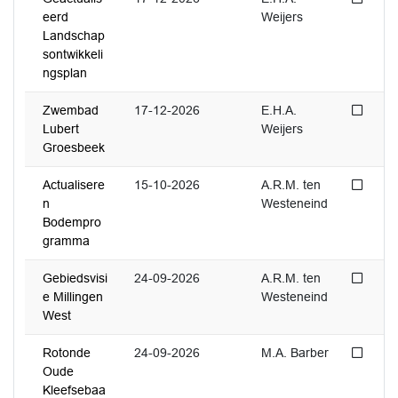
eerd
Weijers
Landschap
sontwikkeli
ngsplan
Niet 
Zwembad
17-12-2026
E.H.A.
Lubert
Weijers
Groesbeek
Niet 
Actualisere
15-10-2026
A.R.M. ten
n
Westeneind
Bodempro
gramma
Niet 
Gebiedsvisi
24-09-2026
A.R.M. ten
e Millingen
Westeneind
West
Niet 
Rotonde
24-09-2026
M.A. Barber
Oude
Kleefsebaa