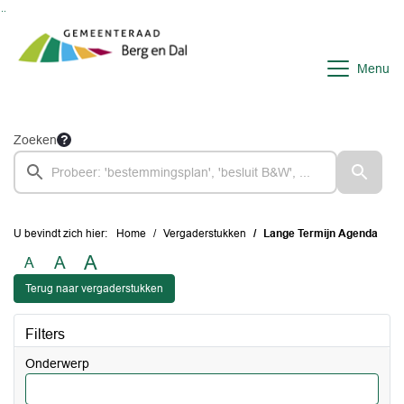
Ga naar de inhoud van deze pagina
Ga naar het zoeken
Ga naar het menu
Menu
Zoeken
U bevindt zich hier:
Home
Vergaderstukken
Lange Termijn Agenda
A
A
A
Terug naar vergaderstukken
Filters
Onderwerp