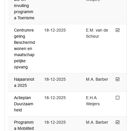
invulling
programm
a Toerisme
Afged
Centrumre
18-12-2025
E.M. van de
geling
Scheur
Beschermd
wonen en
maatschap
pelijke
opvang
Afged
Najaarsnot
18-12-2025
M.A. Barber
a 2025
Niet 
Actieplan
18-12-2025
E.H.A.
Duurzaam
Weijers
heid
Afged
Programm
18-12-2025
M.A. Barber
a Mobiliteit