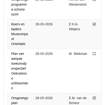
programm
Westeneind
a schone
lucht
Afged
Koers en
28-05-2026
E.H.A.
kaders
Weijers
Museumpa
rk
Orientalis
Niet 
Plan van
28-05-2026
M. Slinkman
aanpak
toekomstp
erspectief
Oekraïens
e
ontheemde
n
Afged
Omgevings
28-05-2026
E.M. van de
plan
Scheur