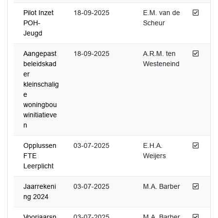
Afged
Pilot Inzet
18-09-2025
E.M. van de
POH-
Scheur
Jeugd
Afged
Aangepast
18-09-2025
A.R.M. ten
beleidskad
Westeneind
er
kleinschalig
e
woningbou
winitiatieve
n
Afged
Opplussen
03-07-2025
E.H.A.
FTE
Weijers
Leerplicht
Afged
Jaarrekeni
03-07-2025
M.A. Barber
ng 2024
Afged
Voorjaarsn
03-07-2025
M.A. Barber