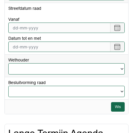
Streefdatum raad
vanaf
Selecte
een
Datum tot en met
datum
vanaf
Selecte
een
datum
Wethouder
tot
en
met
Besluitvorming raad
Wis