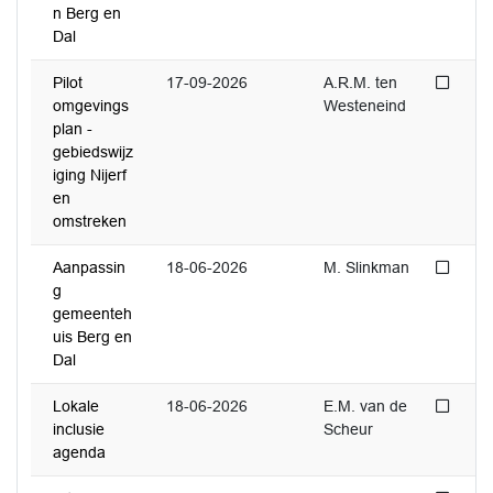
n Berg en
Dal
Niet 
Pilot
17-09-2026
A.R.M. ten
omgevings
Westeneind
plan -
gebiedswijz
iging Nijerf
en
omstreken
Niet 
Aanpassin
18-06-2026
M. Slinkman
g
gemeenteh
uis Berg en
Dal
Niet 
Lokale
18-06-2026
E.M. van de
inclusie
Scheur
agenda