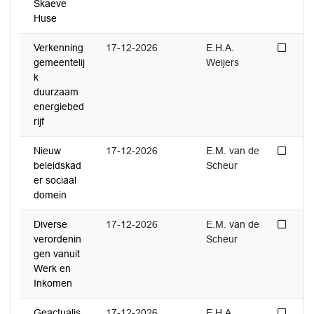
Skaeve
Huse
Niet 
Verkenning
17-12-2026
E.H.A.
gemeentelij
Weijers
k
duurzaam
energiebed
rijf
Niet 
Nieuw
17-12-2026
E.M. van de
beleidskad
Scheur
er sociaal
domein
Niet 
Diverse
17-12-2026
E.M. van de
verordenin
Scheur
gen vanuit
Werk en
Inkomen
Niet 
Geactualis
17-12-2026
E.H.A.