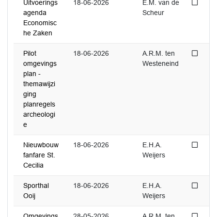
Niet 
Uitvoerings
18-06-2026
E.M. van de
agenda
Scheur
Economisc
he Zaken
Niet 
Pilot
18-06-2026
A.R.M. ten
omgevings
Westeneind
plan -
themawijzi
ging
planregels
archeologi
e
Niet 
Nieuwbouw
18-06-2026
E.H.A.
fanfare St.
Weijers
Cecilia
Niet 
Sporthal
18-06-2026
E.H.A.
Ooij
Weijers
Niet 
Omgevings
28-05-2026
A.R.M. ten