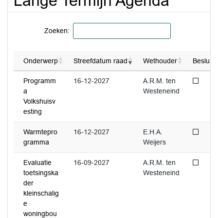
Lange Termijn Agenda
Zoeken:
Onderwerp
Streefdatum raad
Wethouder
Besluit
Niet 
Programm
16-12-2027
A.R.M. ten
a
Westeneind
Volkshuisv
esting
Niet 
Warmtepro
16-12-2027
E.H.A.
gramma
Weijers
Niet 
Evaluatie
16-09-2027
A.R.M. ten
toetsingska
Westeneind
der
kleinschalig
e
woningbou