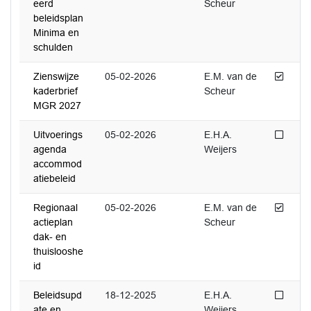
eerd
Scheur
beleidsplan
Minima en
schulden
Afged
Zienswijze
05-02-2026
E.M. van de
kaderbrief
Scheur
MGR 2027
Niet 
Uitvoerings
05-02-2026
E.H.A.
agenda
Weijers
accommod
atiebeleid
Afged
Regionaal
05-02-2026
E.M. van de
actieplan
Scheur
dak- en
thuislooshe
id
Niet 
Beleidsupd
18-12-2025
E.H.A.
ate en
Weijers