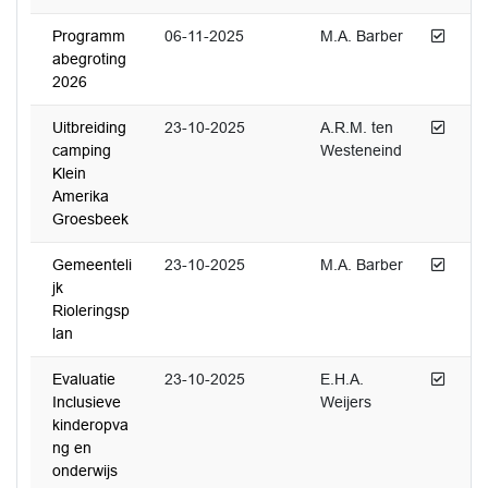
Afged
Programm
06-11-2025
M.A. Barber
abegroting
2026
Afged
Uitbreiding
23-10-2025
A.R.M. ten
camping
Westeneind
Klein
Amerika
Groesbeek
Afged
Gemeenteli
23-10-2025
M.A. Barber
jk
Rioleringsp
lan
Afged
Evaluatie
23-10-2025
E.H.A.
Inclusieve
Weijers
kinderopva
ng en
onderwijs