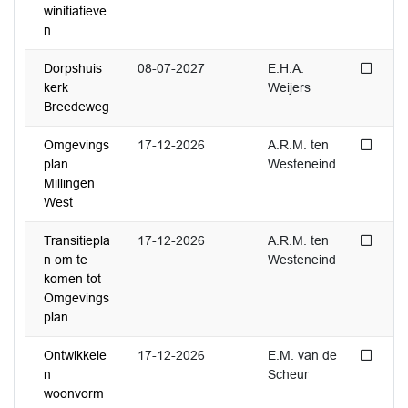
winitiatieve
n
Niet 
Dorpshuis
08-07-2027
E.H.A.
kerk
Weijers
Breedeweg
Niet 
Omgevings
17-12-2026
A.R.M. ten
plan
Westeneind
Millingen
West
Niet 
Transitiepla
17-12-2026
A.R.M. ten
n om te
Westeneind
komen tot
Omgevings
plan
Niet 
Ontwikkele
17-12-2026
E.M. van de
n
Scheur
woonvorm