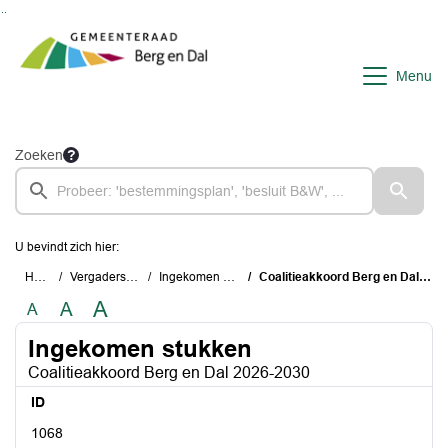
Ga naar de inhoud van deze pagina
Ga naar het zoeken
Ga naar het menu
Menu
Zoeken
U bevindt zich hier:
Home
Vergaderstukken
Ingekomen stukken
Coalitieakkoord Berg en Dal 2026-2030
A
A
A
Ingekomen stukken
Coalitieakkoord Berg en Dal 2026-2030
ID
1068