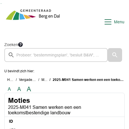
Ga naar de inhoud van deze pagina
Ga naar het zoeken
Ga naar het menu
Menu
Zoeken
U bevindt zich hier:
Home
Vergaderstukken
Moties
2025-M041 Samen werken een een toekomstbestendige landbouw
A
A
A
Moties
2025-M041 Samen werken een een
toekomstbestendige landbouw
ID