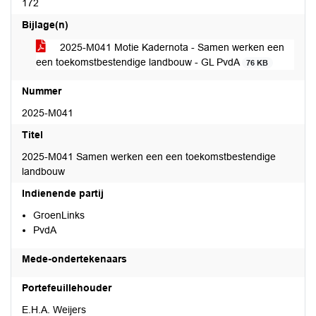
172
Bijlage(n)
2025-M041 Motie Kadernota - Samen werken een
een toekomstbestendige landbouw - GL PvdA
76 KB
Nummer
2025-M041
Titel
2025-M041 Samen werken een een toekomstbestendige
landbouw
Indienende partij
GroenLinks
PvdA
Mede-ondertekenaars
Portefeuillehouder
E.H.A. Weijers