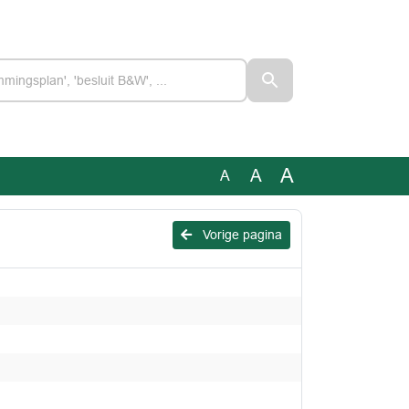
A
A
A
Vorige pagina