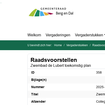
Ga naar de inhoud van deze pagina
Ga naar het zoeken
Ga naar het menu
Welkom
Vergaderingen
Vergaderstukken
U bevindt zich hier:
Home
Vergaderstukken
Raadsvoor
Raadsvoorstellen
Zwembad de Lubert toekomstig plan
ID
358
Bijlage(n)
Nummer
2025
Titel
Zwemb
Afzender
Colle