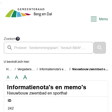
Ga naar de inhoud van deze pagina
Ga naar het zoeken
Ga naar het menu
Menu
Zoeken
U bevindt zich hier:
Home
Vergaderstukken
Informatienota's en memo's
Nieuwbouw zwembad en sporthal
A
A
A
Informatienota's en memo's
Nieuwbouw zwembad en sporthal
ID
242