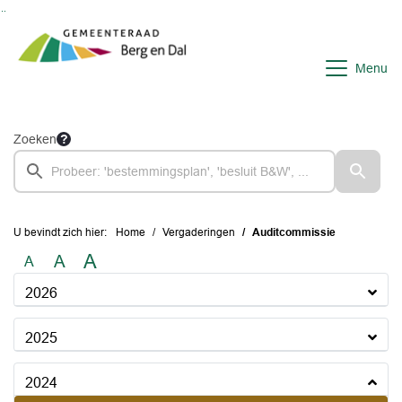
Ga naar de inhoud van deze pagina
Ga naar het zoeken
Ga naar het menu
Menu
Zoeken
U bevindt zich hier:
Home
Vergaderingen
Auditcommissie
A
A
A
2026
2025
2024