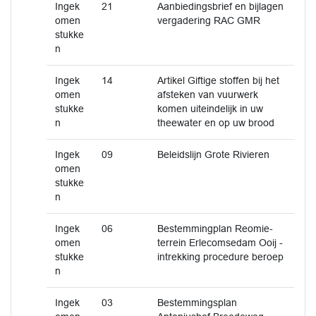
Ingek
21
Aanbiedingsbrief en bijlagen
omen
vergadering RAC GMR
stukke
n
Ingek
14
Artikel Giftige stoffen bij het
omen
afsteken van vuurwerk
stukke
komen uiteindelijk in uw
n
theewater en op uw brood
Ingek
09
Beleidslijn Grote Rivieren
omen
stukke
n
Ingek
06
Bestemmingplan Reomie-
omen
terrein Erlecomsedam Ooij -
stukke
intrekking procedure beroep
n
Ingek
03
Bestemmingsplan