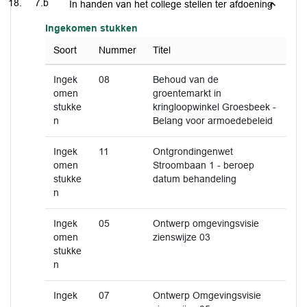
7.b
In handen van het college stellen ter afdoening
Ingekomen stukken
Soort
Nummer
Titel
Ingek
08
Behoud van de
omen
groentemarkt in
stukke
kringloopwinkel Groesbeek -
n
Belang voor armoedebeleid
Ingek
11
Ontgrondingenwet
omen
Stroombaan 1 - beroep
stukke
datum behandeling
n
Ingek
05
Ontwerp omgevingsvisie
omen
zienswijze 03
stukke
n
Ingek
07
Ontwerp Omgevingsvisie