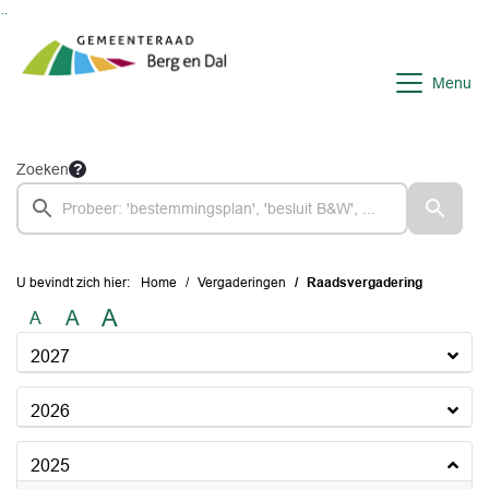
Ga naar de inhoud van deze pagina
Ga naar het zoeken
Ga naar het menu
Menu
Zoeken
U bevindt zich hier:
Home
Vergaderingen
Raadsvergadering
A
A
A
2027
2026
2025