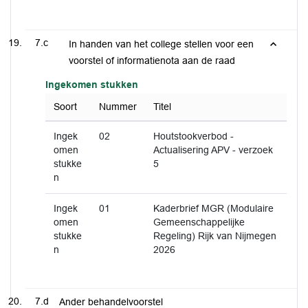
7.c
In handen van het college stellen voor een
voorstel of informatienota aan de raad
Ingekomen stukken
Soort
Nummer
Titel
Ingek
02
Houtstookverbod -
omen
Actualisering APV - verzoek
stukke
5
n
Ingek
01
Kaderbrief MGR (Modulaire
omen
Gemeenschappelijke
stukke
Regeling) Rijk van Nijmegen
n
2026
7.d
Ander behandelvoorstel