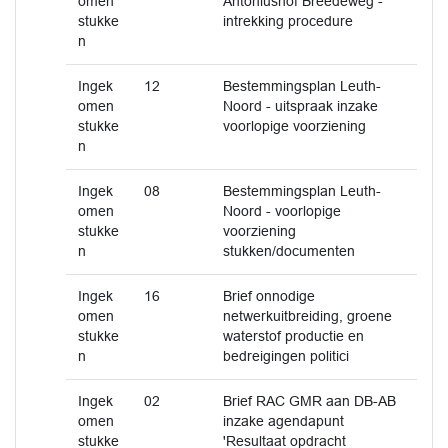
omen
Antoniushof Breedeweg -
stukke
intrekking procedure
n
Ingek
12
Bestemmingsplan Leuth-
omen
Noord - uitspraak inzake
stukke
voorlopige voorziening
n
Ingek
08
Bestemmingsplan Leuth-
omen
Noord - voorlopige
stukke
voorziening
n
stukken/documenten
Ingek
16
Brief onnodige
omen
netwerkuitbreiding, groene
stukke
waterstof productie en
n
bedreigingen politici
Ingek
02
Brief RAC GMR aan DB-AB
omen
inzake agendapunt
stukke
'Resultaat opdracht