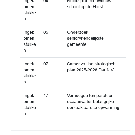
Ingek
04
Notitie plan nieuwbouw
omen
school op de Horst
stukke
n
Ingek
05
Onderzoek
omen
seniorvriendelijkste
stukke
gemeente
n
Ingek
07
Samenvatting strategisch
omen
plan 2025-2028 Dar N.V.
stukke
n
Ingek
17
Verhoogde temperatuur
omen
oceaanwater belangrijke
stukke
oorzaak aardse opwarming
n