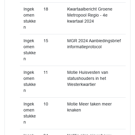
Ingek
18
Kwartaalbericht Groene
omen
Metropool Regio - 4e
stukke
kwartaal 2024
n
Ingek
15
MGR 2024 Aanbiedingsbrief
omen
informatieprotocol
stukke
n
Ingek
11
Motie Huisvesten van
omen
statushouders in het
stukke
Westerkwartier
n
Ingek
10
Motie Meer taken meer
omen
knaken
stukke
n