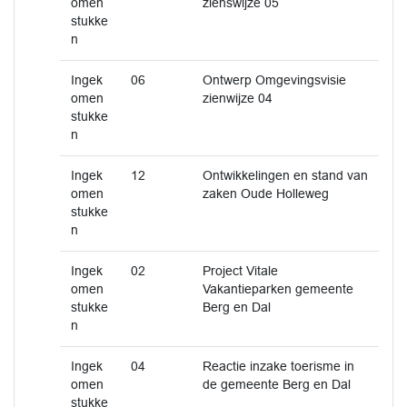
omen
zienswijze 05
stukke
n
Ingek
06
Ontwerp Omgevingsvisie
omen
zienwijze 04
stukke
n
Ingek
12
Ontwikkelingen en stand van
omen
zaken Oude Holleweg
stukke
n
Ingek
02
Project Vitale
omen
Vakantieparken gemeente
stukke
Berg en Dal
n
Ingek
04
Reactie inzake toerisme in
omen
de gemeente Berg en Dal
stukke