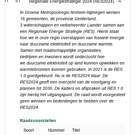
5.f
Regionale Energiestrategie 2024 (RES2024)
In Groene Metropoolregio Arnhem-Nijmegen werken
16 gemeenten, de provincie Gelderland,
3
waterschappen en netbeheerder Liander samen aan
een Regionale Energie Strategie (RES). Hierin
staat
hoe we in onze regio overstappen van fossiele energie
naar duurzame elektriciteit en
duurzame warmte.
Samen met
maatschappelijke organisaties,
bedrijven
en inwoners wordt onderzocht hoe
we
duurzame elektriciteit op
land kunnen opwekken en
warmtebronnen kunnen gebruiken. In 2021 is de RES
1.0 goedgekeurd. Nu is de RES2024 klaar. De
RES2024 geeft een overzicht van de voortgang en
plannen
tot 2030. De kaders en afspraken uit RES 1.0
zijn hierbij het uitgangspunt.
De raad wordt voorgesteld
geen wensen en bedenkingen te hebben over de
RES2024.
Raadsvoorstellen
Soort
Nummer
Titel