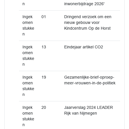
n
inwonerbijdrage 2026'
Ingek
01
Dringend verzoek om een
omen
nieuw gebouw voor
stukke
Kindcentrum Op de Horst
n
Ingek
13
Eindejaar artikel CO2
omen
stukke
n
Ingek
19
Gezamenlijke-brief-oproep-
omen
meer-vrouwen-in-de-politiek
stukke
n
Ingek
20
Jaarverslag 2024 LEADER
omen
Rijk van Nijmegen
stukke
n