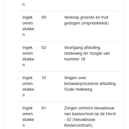
n
Ingek
09
Verkoop groente en fruit
omen
gedogen (inspreektekst)
stukke
n
Ingek
03
Voortgang afsluiting
omen
Hofseweg ter hoogte van
stukke
nummer 18
n
Ingek
10
Vragen over
omen
bezwaarprocedure afsluiting
stukke
Oude Holleweg
n
Ingek
01
Zorgen omtrent nieuwbouw
omen
van basisschool op de Horst
stukke
- 02 (Nieuwbouw
n
Kindercentrum)