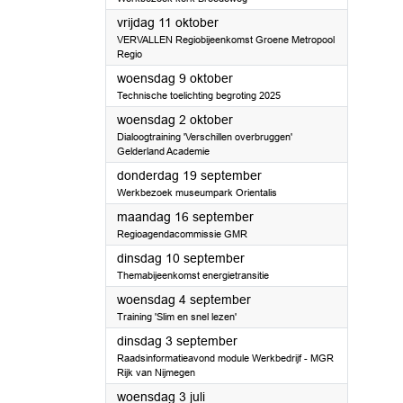
2024
vrijdag 11 oktober
VERVALLEN Regiobijeenkomst Groene Metropool
Regio
2024
woensdag 9 oktober
Technische toelichting begroting 2025
2024
woensdag 2 oktober
Dialoogtraining 'Verschillen overbruggen'
Gelderland Academie
2024
donderdag 19 september
Werkbezoek museumpark Orientalis
2024
maandag 16 september
Regioagendacommissie GMR
2024
dinsdag 10 september
Themabijeenkomst energietransitie
2024
woensdag 4 september
Training 'Slim en snel lezen'
2024
dinsdag 3 september
Raadsinformatieavond module Werkbedrijf - MGR
Rijk van Nijmegen
2024
woensdag 3 juli