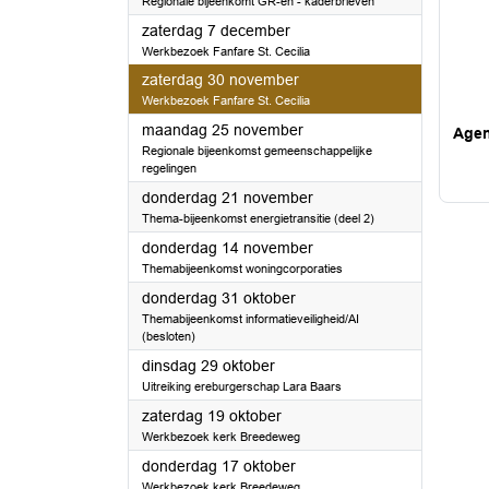
Regionale bijeenkomt GR-en - kaderbrieven
2024
zaterdag 7 december
Werkbezoek Fanfare St. Cecilia
2024
zaterdag 30 november
Werkbezoek Fanfare St. Cecilia
2024
maandag 25 november
Age
Regionale bijeenkomst gemeenschappelijke
regelingen
2024
donderdag 21 november
Thema-bijeenkomst energietransitie (deel 2)
2024
donderdag 14 november
Themabijeenkomst woningcorporaties
2024
donderdag 31 oktober
Themabijeenkomst informatieveiligheid/AI
(besloten)
2024
dinsdag 29 oktober
Uitreiking ereburgerschap Lara Baars
2024
zaterdag 19 oktober
Werkbezoek kerk Breedeweg
2024
donderdag 17 oktober
Werkbezoek kerk Breedeweg