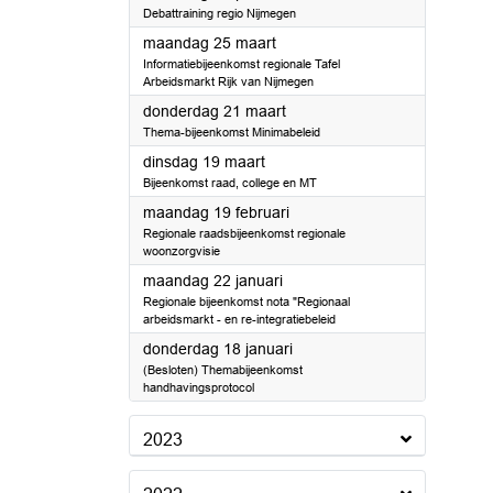
Debattraining regio Nijmegen
2024
maandag 25 maart
Informatiebijeenkomst regionale Tafel
Arbeidsmarkt Rijk van Nijmegen
2024
donderdag 21 maart
Thema-bijeenkomst Minimabeleid
2024
dinsdag 19 maart
Bijeenkomst raad, college en MT
2024
maandag 19 februari
Regionale raadsbijeenkomst regionale
woonzorgvisie
2024
maandag 22 januari
Regionale bijeenkomst nota "Regionaal
arbeidsmarkt - en re-integratiebeleid
2024
donderdag 18 januari
(Besloten) Themabijeenkomst
handhavingsprotocol
2023