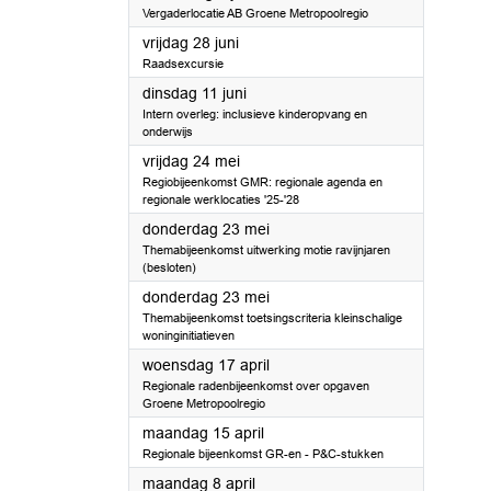
Vergaderlocatie AB Groene Metropoolregio
2024
vrijdag 28 juni
Raadsexcursie
2024
dinsdag 11 juni
Intern overleg: inclusieve kinderopvang en
onderwijs
2024
vrijdag 24 mei
Regiobijeenkomst GMR: regionale agenda en
regionale werklocaties '25-'28
2024
donderdag 23 mei
Themabijeenkomst uitwerking motie ravijnjaren
(besloten)
2024
donderdag 23 mei
Themabijeenkomst toetsingscriteria kleinschalige
woninginitiatieven
2024
woensdag 17 april
Regionale radenbijeenkomst over opgaven
Groene Metropoolregio
2024
maandag 15 april
Regionale bijeenkomst GR-en - P&C-stukken
2024
maandag 8 april