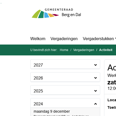
Ga naar de inhoud van deze pagina
Ga naar het zoeken
Ga naar het menu
Welkom
Vergaderingen
Vergaderstukken
U bevindt zich hier:
Home
Vergaderingen
Activiteit
2027
Ac
Werk
2026
za
12:0
2025
Loca
2024
Toel
2024
maandag 9 december