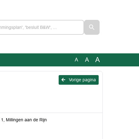
A
A
A
Vorige pagina
1, Millingen aan de Rijn