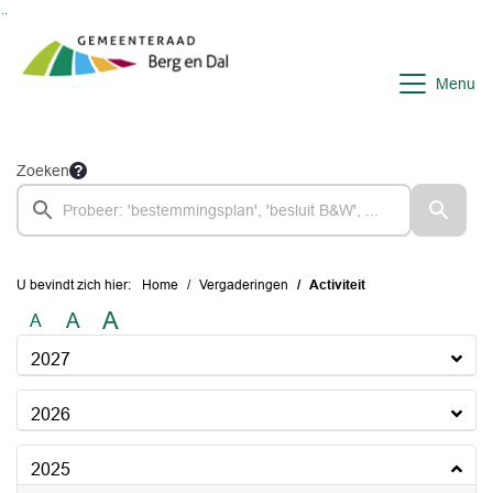
Ga naar de inhoud van deze pagina
Ga naar het zoeken
Ga naar het menu
Menu
Zoeken
U bevindt zich hier:
Home
Vergaderingen
Activiteit
A
A
A
2027
2026
2025