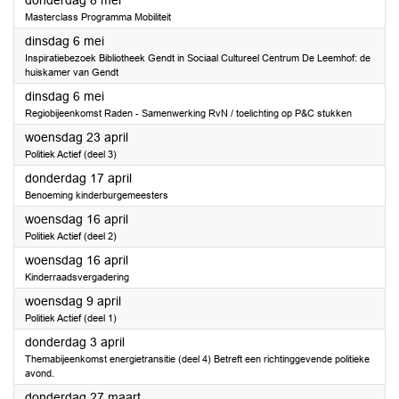
donderdag 8 mei
Masterclass Programma Mobiliteit
2025
dinsdag 6 mei
Inspiratiebezoek Bibliotheek Gendt in Sociaal Cultureel Centrum De Leemhof: de
huiskamer van Gendt
2025
dinsdag 6 mei
Regiobijeenkomst Raden - Samenwerking RvN / toelichting op P&C stukken
2025
woensdag 23 april
Politiek Actief (deel 3)
2025
donderdag 17 april
Benoeming kinderburgemeesters
2025
woensdag 16 april
Politiek Actief (deel 2)
2025
woensdag 16 april
Kinderraadsvergadering
2025
woensdag 9 april
Politiek Actief (deel 1)
2025
donderdag 3 april
Themabijeenkomst energietransitie (deel 4) Betreft een richtinggevende politieke
avond.
2025
donderdag 27 maart