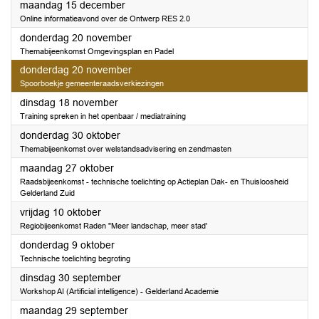
2025
maandag 15 december
Online informatieavond over de Ontwerp RES 2.0
2025
donderdag 20 november
Themabijeenkomst Omgevingsplan en Padel
2025
donderdag 20 november
Spoorboekje gemeenteraadsverkiezingen
2025
dinsdag 18 november
Training spreken in het openbaar / mediatraining
2025
donderdag 30 oktober
Themabijeenkomst over welstandsadvisering en zendmasten
2025
maandag 27 oktober
Raadsbijeenkomst - technische toelichting op Actieplan Dak- en Thuisloosheid
Gelderland Zuid
2025
vrijdag 10 oktober
Regiobijeenkomst Raden "Meer landschap, meer stad'
2025
donderdag 9 oktober
Technische toelichting begroting
2025
dinsdag 30 september
Workshop AI (Artificial intelligence) - Gelderland Academie
2025
maandag 29 september