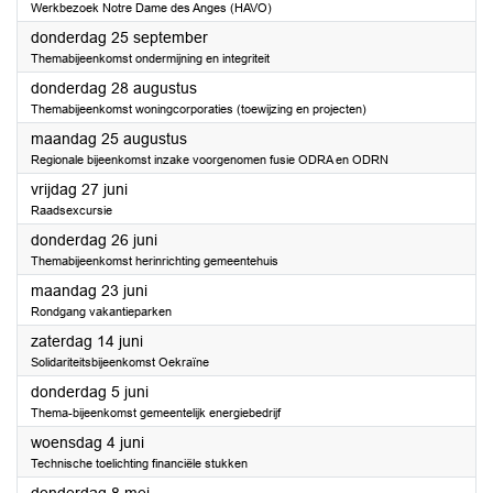
Werkbezoek Notre Dame des Anges (HAVO)
2025
donderdag 25 september
Themabijeenkomst ondermijning en integriteit
2025
donderdag 28 augustus
Themabijeenkomst woningcorporaties (toewijzing en projecten)
2025
maandag 25 augustus
Regionale bijeenkomst inzake voorgenomen fusie ODRA en ODRN
2025
vrijdag 27 juni
Raadsexcursie
2025
donderdag 26 juni
Themabijeenkomst herinrichting gemeentehuis
2025
maandag 23 juni
Rondgang vakantieparken
2025
zaterdag 14 juni
Solidariteitsbijeenkomst Oekraïne
2025
donderdag 5 juni
Thema-bijeenkomst gemeentelijk energiebedrijf
2025
woensdag 4 juni
Technische toelichting financiële stukken
2025