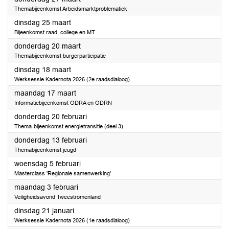
Themabijeenkomst Arbeidsmarktproblematiek
2025
dinsdag 25 maart
Bijeenkomst raad, college en MT
2025
donderdag 20 maart
Themabijeenkomst burgerparticipatie
2025
dinsdag 18 maart
Werksessie Kadernota 2026 (2e raadsdialoog)
2025
maandag 17 maart
Informatiebijeenkomst ODRA en ODRN
2025
donderdag 20 februari
Thema-bijeenkomst energietransitie (deel 3)
2025
donderdag 13 februari
Themabijeenkomst jeugd
2025
woensdag 5 februari
Masterclass 'Regionale samenwerking'
2025
maandag 3 februari
Veiligheidsavond Tweestromenland
2025
dinsdag 21 januari
Werksessie Kadernota 2026 (1e raadsdialoog)