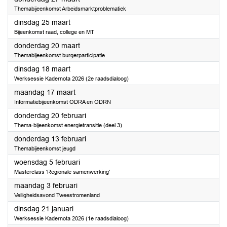
Themabijeenkomst Arbeidsmarktproblematiek
2025
dinsdag 25 maart
Bijeenkomst raad, college en MT
2025
donderdag 20 maart
Themabijeenkomst burgerparticipatie
2025
dinsdag 18 maart
Werksessie Kadernota 2026 (2e raadsdialoog)
2025
maandag 17 maart
Informatiebijeenkomst ODRA en ODRN
2025
donderdag 20 februari
Thema-bijeenkomst energietransitie (deel 3)
2025
donderdag 13 februari
Themabijeenkomst jeugd
2025
woensdag 5 februari
Masterclass 'Regionale samenwerking'
2025
maandag 3 februari
Veiligheidsavond Tweestromenland
2025
dinsdag 21 januari
Werksessie Kadernota 2026 (1e raadsdialoog)