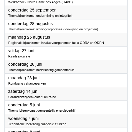
Werkbezoek Notre Dame des Anges (HAVO)
2025
donderdag 25 september
Themabijeenkomst ondermijning en integriteit
2025
donderdag 28 augustus
Themabijeenkomst woningcorporaties (toewijzing en projecten)
2025
maandag 25 augustus
Regionale bijeenkomst inzake voorgenomen fusie ODRA en ODRN
2025
vrijdag 27 juni
Raadsexcursie
2025
donderdag 26 juni
Themabijeenkomst herinrichting gemeentehuis
2025
maandag 23 juni
Rondgang vakantieparken
2025
zaterdag 14 juni
Solidariteitsbijeenkomst Oekraïne
2025
donderdag 5 juni
Thema-bijeenkomst gemeentelijk energiebedrijf
2025
woensdag 4 juni
Technische toelichting financiële stukken
2025