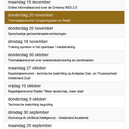
2025
maandag 15 december
Online informatieavond over de Ontwerp RES 2.0
2025
donderdag 20 november
Themabijeenkomst Omgevingsplan en Padel
2025
donderdag 20 november
Spoorboekje gemeenteraadsverkiezingen
2025
dinsdag 18 november
Training spreken in het openbaar / mediatraining
2025
donderdag 30 oktober
Themabijeenkomst over welstandsadvisering en zendmasten
2025
maandag 27 oktober
Raadsbijeenkomst - technische toelichting op Actieplan Dak- en Thuisloosheid
Gelderland Zuid
2025
vrijdag 10 oktober
Regiobijeenkomst Raden "Meer landschap, meer stad'
2025
donderdag 9 oktober
Technische toelichting begroting
2025
dinsdag 30 september
Workshop AI (Artificial intelligence) - Gelderland Academie
2025
maandag 29 september