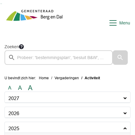
Ga naar de inhoud van deze pagina
Ga naar het zoeken
Ga naar het menu
Menu
Zoeken
U bevindt zich hier:
Home
Vergaderingen
Activiteit
A
A
A
2027
2026
2025