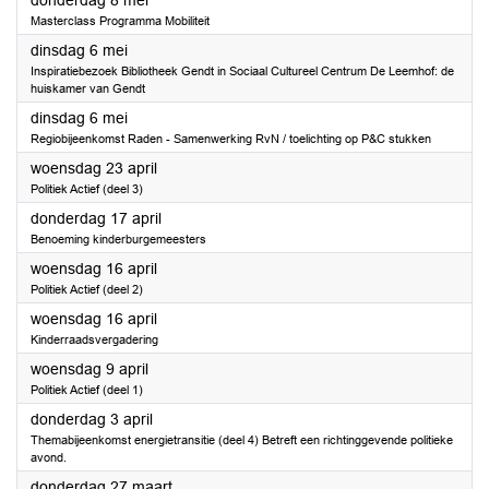
donderdag 8 mei
Masterclass Programma Mobiliteit
2025
dinsdag 6 mei
Inspiratiebezoek Bibliotheek Gendt in Sociaal Cultureel Centrum De Leemhof: de
huiskamer van Gendt
2025
dinsdag 6 mei
Regiobijeenkomst Raden - Samenwerking RvN / toelichting op P&C stukken
2025
woensdag 23 april
Politiek Actief (deel 3)
2025
donderdag 17 april
Benoeming kinderburgemeesters
2025
woensdag 16 april
Politiek Actief (deel 2)
2025
woensdag 16 april
Kinderraadsvergadering
2025
woensdag 9 april
Politiek Actief (deel 1)
2025
donderdag 3 april
Themabijeenkomst energietransitie (deel 4) Betreft een richtinggevende politieke
avond.
2025
donderdag 27 maart