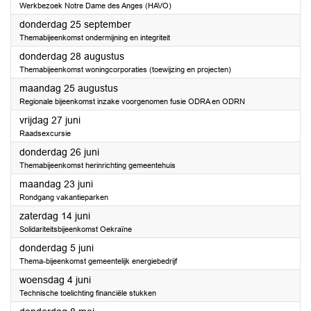
Werkbezoek Notre Dame des Anges (HAVO)
2025
donderdag 25 september
Themabijeenkomst ondermijning en integriteit
2025
donderdag 28 augustus
Themabijeenkomst woningcorporaties (toewijzing en projecten)
2025
maandag 25 augustus
Regionale bijeenkomst inzake voorgenomen fusie ODRA en ODRN
2025
vrijdag 27 juni
Raadsexcursie
2025
donderdag 26 juni
Themabijeenkomst herinrichting gemeentehuis
2025
maandag 23 juni
Rondgang vakantieparken
2025
zaterdag 14 juni
Solidariteitsbijeenkomst Oekraïne
2025
donderdag 5 juni
Thema-bijeenkomst gemeentelijk energiebedrijf
2025
woensdag 4 juni
Technische toelichting financiële stukken