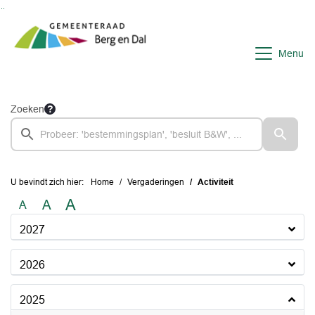
Ga naar de inhoud van deze pagina
Ga naar het zoeken
Ga naar het menu
Menu
Zoeken
U bevindt zich hier:
Home
Vergaderingen
Activiteit
A
A
A
2027
2026
2025