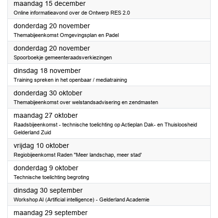
2025
maandag 15 december
Online informatieavond over de Ontwerp RES 2.0
2025
donderdag 20 november
Themabijeenkomst Omgevingsplan en Padel
2025
donderdag 20 november
Spoorboekje gemeenteraadsverkiezingen
2025
dinsdag 18 november
Training spreken in het openbaar / mediatraining
2025
donderdag 30 oktober
Themabijeenkomst over welstandsadvisering en zendmasten
2025
maandag 27 oktober
Raadsbijeenkomst - technische toelichting op Actieplan Dak- en Thuisloosheid
Gelderland Zuid
2025
vrijdag 10 oktober
Regiobijeenkomst Raden "Meer landschap, meer stad'
2025
donderdag 9 oktober
Technische toelichting begroting
2025
dinsdag 30 september
Workshop AI (Artificial intelligence) - Gelderland Academie
2025
maandag 29 september