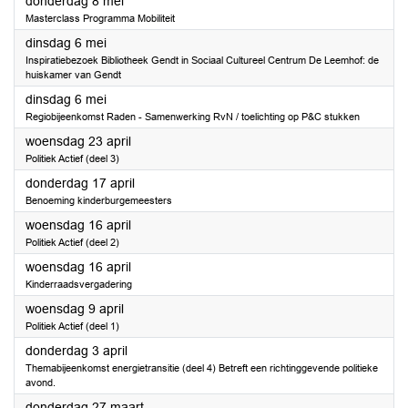
2025
donderdag 8 mei
Masterclass Programma Mobiliteit
2025
dinsdag 6 mei
Inspiratiebezoek Bibliotheek Gendt in Sociaal Cultureel Centrum De Leemhof: de
huiskamer van Gendt
2025
dinsdag 6 mei
Regiobijeenkomst Raden - Samenwerking RvN / toelichting op P&C stukken
2025
woensdag 23 april
Politiek Actief (deel 3)
2025
donderdag 17 april
Benoeming kinderburgemeesters
2025
woensdag 16 april
Politiek Actief (deel 2)
2025
woensdag 16 april
Kinderraadsvergadering
2025
woensdag 9 april
Politiek Actief (deel 1)
2025
donderdag 3 april
Themabijeenkomst energietransitie (deel 4) Betreft een richtinggevende politieke
avond.
2025
donderdag 27 maart